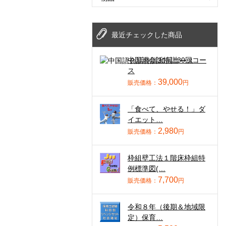
最近チェックした商品
中国語会話特訓30回コー
ス
39,000
販売価格：
円
「食べて、やせる！」ダ
イエット…
2,980
販売価格：
円
枠組壁工法１階床枠組特
例標準図(…
7,700
販売価格：
円
令和８年（後期＆地域限
定）保育…