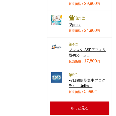
29,800
販売価格：
円
第3位
楽press
24,900
販売価格：
円
第4位
ブレスタ-ASPアフィリ
最初の一歩…
17,800
販売価格：
円
第5位
●7日間短期集中プログ
ラム「Unlim…
5,980
販売価格：
円
もっと見る