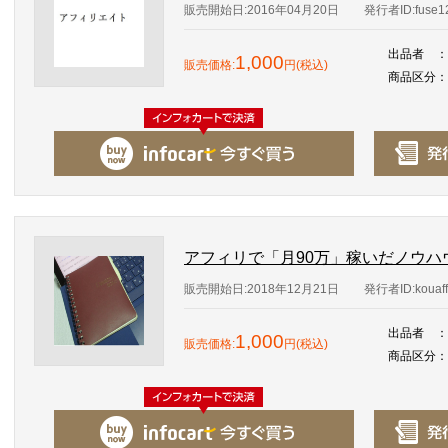
販売開始日:2016年04月20日
発行者ID:fuse1
出品者
：
1,000
販売価格:
円(税込)
商品区分
：
アフィリで「月90万」稼いだノウハ
販売開始日:2018年12月21日
発行者ID:kouaff
出品者
：
1,000
販売価格:
円(税込)
商品区分
：