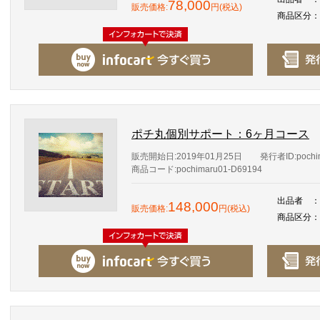
78,000
販売価格:
円(税込)
商品区分
：
ポチ丸個別サポート：6ヶ月コース
販売開始日:2019年01月25日
発行者ID:pochi
商品コード:pochimaru01-D69194
出品者
：
148,000
販売価格:
円(税込)
商品区分
：