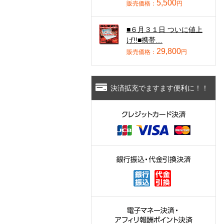
5,500
販売価格：
円
■６月３１日 ついに値上
げ!!■携帯…
29,800
販売価格：
円
決済拡充でますます便利に！！