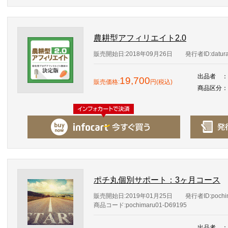
農耕型アフィリエイト2.0
販売開始日:2018年09月26日
発行者ID:datur
出品者
：
19,700
販売価格:
円(税込)
商品区分
：
ポチ丸個別サポート：3ヶ月コース
販売開始日:2019年01月25日
発行者ID:pochi
商品コード:pochimaru01-D69195
出品者
：