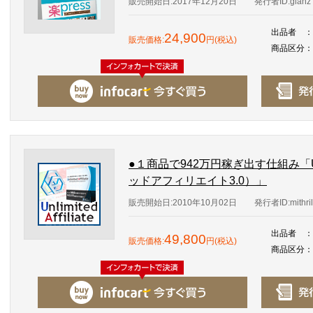
販売開始日:2017年12月20日
発行者ID:glanz
出品者
：
24,900
販売価格:
円(税込)
商品区分
：
●１商品で942万円稼ぎ出す仕組み「Unlimi
ッドアフィリエイト3.0）」
販売開始日:2010年10月02日
発行者ID:mithri
出品者
：
49,800
販売価格:
円(税込)
商品区分
：