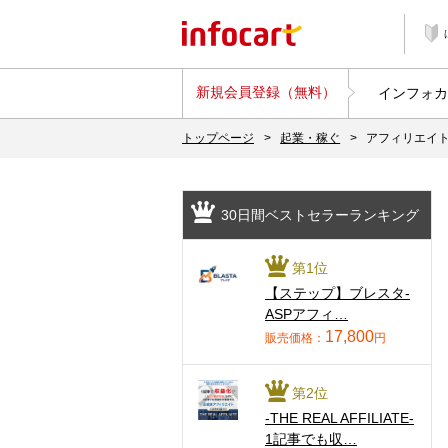
新規会員登録（無料）
インフォカ
トップページ
>
起業・稼ぐ
>
アフィリエイ
30日間ベストセラーランキング
第1位
【ステップ】ブレスタ-
ASPアフィ…
17,800
販売価格：
円
第2位
-THE REAL AFFILIATE-
1記事でも収…