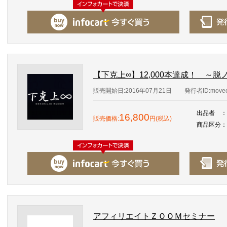
【下克上∞】12,000本達成！ ～
販売開始日:2016年07月21日
発行者ID:moveo
出品者
：
16,800
販売価格:
円(税込)
商品区分
：
アフィリエイトＺＯＯＭセミナー