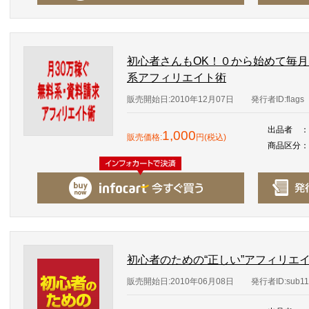
初心者さんもOK！０から始めて毎
系アフィリエイト術
販売開始日:2010年12月07日
発行者ID:flags
出品者
：
1,000
販売価格:
円(税込)
商品区分
：
初心者のための“正しい”アフィリエ
販売開始日:2010年06月08日
発行者ID:sub11