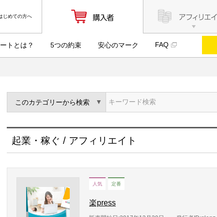
はじめての方へ
FAQ
ートとは？
5つの約束
安心のマーク
ト
起業・稼ぐ / アフィリエイト
人気
定番
楽press