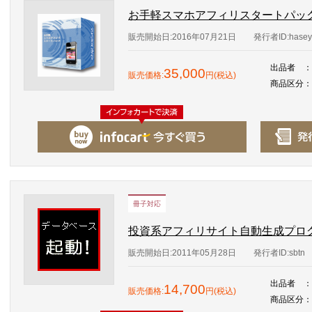
お手軽スマホアフィリスタートパッ
販売開始日:2016年07月21日
発行者ID:hasey
出品者
：
35,000
販売価格:
円(税込)
商品区分
：
冊子対応
投資系アフィリサイト自動生成プログラム
販売開始日:2011年05月28日
発行者ID:sbtn
出品者
：
14,700
販売価格:
円(税込)
商品区分
：