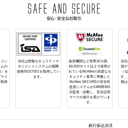
るコン
当社は情報セキュリティマ
政府機関など世界30カ国、
当社
ラムの
ネジメントシステムの国際
80,000サイト以上で採用さ
国デ
01）を
規格ISO27001を取得してい
れているMcAfeeの高度なセ
バ
プライ
ます。
キュリティ基準に準拠した
す。
を取得
McAfee SECUREの安全性
報は
監視システムが24時間365
日監視・診断し、安全証明
マークの発行を受けていま
す。
銀行振込決済