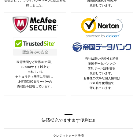
企業として、プライバシーマークの認定を取
国際規格ISO27001を
得しました。
取得しています。
当社は高い信頼性を誇る
政府機関など世界30カ国、
帝国データバンクの
80,000サイト以上で
SSLサーバ証明書を
されている
取得しています。
セキュリティ基準に準拠し、
お客様の大事な個人情報は
24時間365日サーバーの
SSL暗号化通信で
脆弱性を監視しています。
守られています。
決済拡充でますます便利に!!
クレジットカード決済