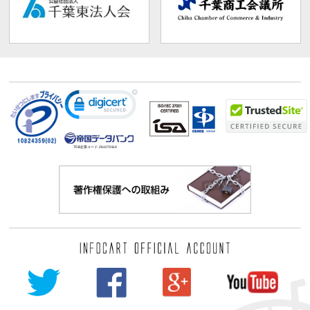
TDB企業コード:
261070114