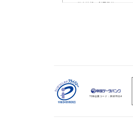
（３）個人情報の利用目的
・違反の通報に対応するため
（４）個人情報の第三者提供につい
取得した個人情報は法令等によ
（５）個人情報の取扱いの委託につ
取得した個人情報の取扱いの全
（６）開示対象個人情報の開示等お
ご本人からの求めにより、当社
よび第三者への提供の停止（「
開示等に応ずる窓口は、ご通報
（７）本人が容易に認識できない方
クッキーやウェブビーコン等を
（８）個人情報の安全管理措置につ
取得した個人情報については、
ご通報への回答後、取得した個
TDB企業コード：
261070114
（９）個人情報保護方針
当社ホームページの
個人情報保
（１０）個人情報を与えなかった場
個人情報を与えることは任意で
また、これによりご本人様が被