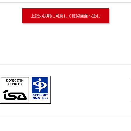
て
る場合を除いて第三者に提供することはありません。
いて
部又は、一部を委託することはありません。
よび問い合わせ窓口について
が保有する開示対象個人情報の利用目的の通知・開示・内容の訂正・追
開示等」といいます。）に応じます。
いただきました当該部署になります。
法による個人情報の取得
用いるなどして、本人が容易に認識できない方法による個人情報の取得
いて
漏洩、減失またはき損の防止と是正、その他個人情報の安全管理のため
人情報は当社内において削除致します。
護方針
をご覧下さい。
合に生じる結果
す。個人情報に関する情報の一部をご提供いただけない場合は、ご通報
った損害（逸失利益を含む）、不利益等について、当社は何らの賠償責