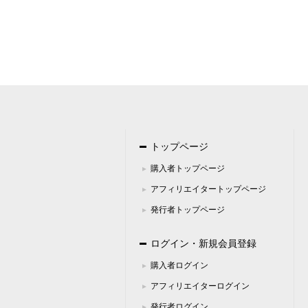
（１１）当社の個人情報の取扱いに
窓口の名称
個人情報問合せ窓
連絡先
住所 ：千葉県千葉
電話 ：050-5305
FAX ：043-224
Email ：info＠info
トップページ
購入者トップページ
アフィリエイタートップページ
発行者トップページ
ログイン・新規会員登録
購入者ログイン
アフィリエイターログイン
発行者ログイン