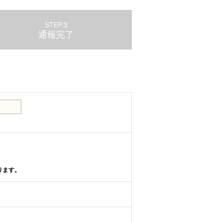
STEP.3
通報完了
。
ります。