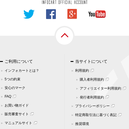
関する苦情、相談等の問合せ先
口
市中央区中央3-9-16 大樹生命千葉中央ビル3F
-6900
-6600
cart.jp
ご利用について
当サイトについて
インフォカートとは？
利用規約
5つの約束
購入者利用規約
安心のマーク
アフィリエイター利用規約
FAQ
発行者利用規約
お買い物ガイド
プライバシーポリシー
販売審査サイト
特定商取引法に基づく表記
マニュアルサイト
推奨環境