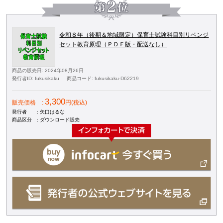
令和８年（後期＆地域限定）保育士試験科目別リベンジ
セット教育原理（ＰＤＦ版・配送なし）
商品の販売日
: 2024年08月26日
発行者ID
: fukusikaku
商品コード
: fukusikaku-D62219
3,300
販売価格
:
円(税込)
発行者
: 矢口はるな
商品区分
: ダウンロード販売