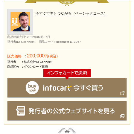
今すぐ世界とつながる（ベーシックコース）
商品の販売日
: 2022年02月07日
発行者ID
: iuconnect
商品コード
: iuconnect-D73967
200,000
販売価格
:
円(税込)
発行者
: 株式会社IU-Connect
商品区分
: ダウンロード販売